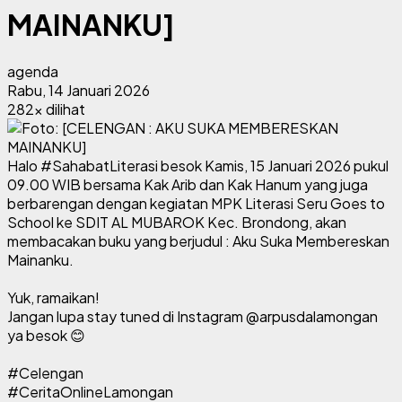
MAINANKU]
agenda
Rabu, 14 Januari 2026
282x dilihat
Halo #SahabatLiterasi besok Kamis, 15 Januari 2026 pukul
09.00 WIB bersama Kak Arib dan Kak Hanum yang juga
berbarengan dengan kegiatan MPK Literasi Seru Goes to
School ke SDIT AL MUBAROK Kec. Brondong, akan
membacakan buku yang berjudul : Aku Suka Membereskan
Mainanku.
Yuk, ramaikan!
Jangan lupa stay tuned di Instagram @arpusdalamongan
ya besok 😊
#Celengan
#CeritaOnlineLamongan