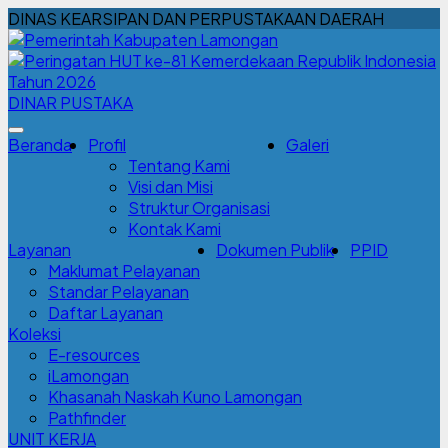
DINAS KEARSIPAN DAN PERPUSTAKAAN DAERAH
DINAR PUSTAKA
Beranda
Profil
Galeri
Tentang Kami
Visi dan Misi
Struktur Organisasi
Kontak Kami
Layanan
Dokumen Publik
PPID
Maklumat Pelayanan
Standar Pelayanan
Daftar Layanan
Koleksi
E-resources
iLamongan
Khasanah Naskah Kuno Lamongan
Pathfinder
UNIT KERJA