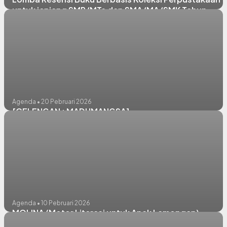
untuk jenjang SMP/MTs dan SMA/MA/SMK Tahun
2026.
Agenda • 20 Pebruari 2026
[CELENGAN : MADUMANGSA]
Agenda • 10 Pebruari 2026
MOLINA (Motor Literasi untuk Anak Lamongan)