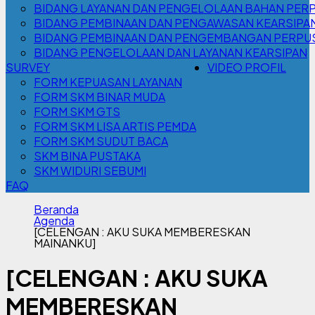
BIDANG LAYANAN DAN PENGELOLAAN BAHAN PER
BIDANG PEMBINAAN DAN PENGAWASAN KEARSIPA
BIDANG PEMBINAAN DAN PENGEMBANGAN PERPU
BIDANG PENGELOLAAN DAN LAYANAN KEARSIPAN
SURVEY
VIDEO PROFIL
FORM KEPUASAN LAYANAN
FORM SKM BINAR MUDA
FORM SKM GTS
FORM SKM LISA ARTIS PEMDA
FORM SKM SUDUT BACA
SKM BINA PUSTAKA
SKM WIDURI SEBUMI
FAQ
Beranda
Agenda
[CELENGAN : AKU SUKA MEMBERESKAN
MAINANKU]
[CELENGAN : AKU SUKA
MEMBERESKAN