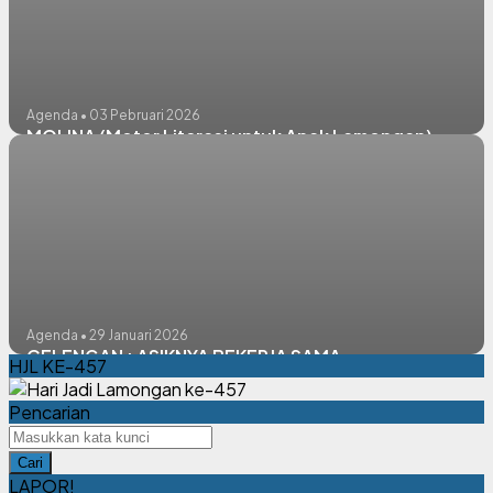
Agenda • 03 Pebruari 2026
MOLINA (Motor Literasi untuk Anak Lamongan)
Agenda • 29 Januari 2026
CELENGAN : ASIKNYA BEKERJA SAMA
HJL KE-457
Pencarian
Cari
LAPOR!