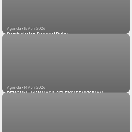
Agenda • 15 April 2026
Pembekalan Resensi Buku
Agenda • 14 April 2026
PENGUMUMAN HASIL SELEKSI PENYISIHAN