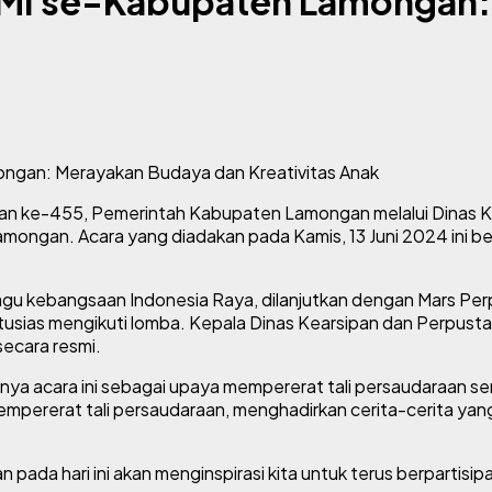
/MI se-Kabupaten Lamongan:
ngan ke-455, Pemerintah Kabupaten Lamongan melalui Dinas
ngan. Acara yang diadakan pada Kamis, 13 Juni 2024 ini be
agu kebangsaan Indonesia Raya, dilanjutkan dengan Mars P
sias mengikuti lomba. Kepala Dinas Kearsipan dan Perpusta
ecara resmi.
 acara ini sebagai upaya mempererat tali persaudaraan serta
pererat tali persaudaraan, menghadirkan cerita-cerita yang 
a hari ini akan menginspirasi kita untuk terus berpartisipas