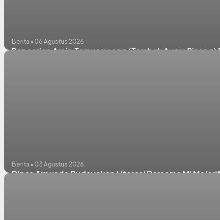
Berita • 06 Agustus 2026
Pencarian Arsip Tamyamsang (Tambak Ayam Pisang)
Berita • 03 Agustus 2026
Dinas Arpusda Budayakan Literasi Bersama Mi Ma'ar