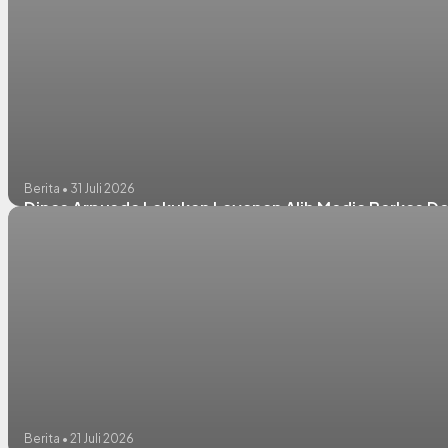
Berita • 31 Juli 2026
Dinas Arpusda Lakukan Layanan Alih Media Berkas D
Berita • 21 Juli 2026