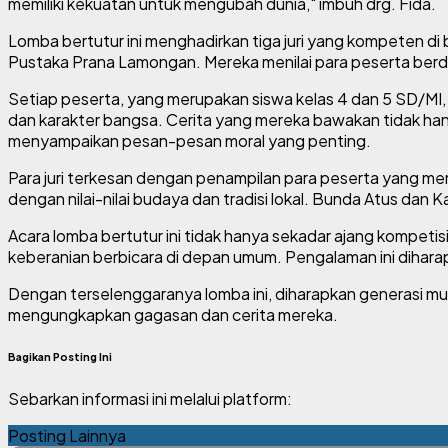
memiliki kekuatan untuk mengubah dunia," imbuh drg. Fida.
Lomba bertutur ini menghadirkan tiga juri yang kompeten di
Pustaka Prana Lamongan. Mereka menilai para peserta berda
Setiap peserta, yang merupakan siswa kelas 4 dan 5 SD/MI,
dan karakter bangsa. Cerita yang mereka bawakan tidak ha
menyampaikan pesan-pesan moral yang penting.
Para juri terkesan dengan penampilan para peserta yang mem
dengan nilai-nilai budaya dan tradisi lokal. Bunda Atus dan
Acara lomba bertutur ini tidak hanya sekadar ajang kompeti
keberanian berbicara di depan umum. Pengalaman ini dihar
Dengan terselenggaranya lomba ini, diharapkan generasi mud
mengungkapkan gagasan dan cerita mereka.
Bagikan Posting Ini
Sebarkan informasi ini melalui platform:
Posting Lainnya