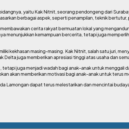
 bidangnya, yaitu Kak Nitnit, seorang pendongeng dari Surab
sarkan berbagai aspek, seperti penampilan, teknik bertutur
 membawakan cerita rakyat bermuatan lokal yang mengandung 
nya menunjukkan kemampuan bercerita, tetapi juga memperlih
iliki kekhasan masing-masing. Kak Nitnit, salah satu juri, m
 Kak Delta juga memberikan apresiasi tinggi atas usaha dan se
si, tetapi juga menjadi wadah bagi anak-anak untuk menggali d
apkan akan memberikan motivasi bagi anak-anak untuk terus 
a Lamongan dapat terus melestarikan dan mencintai budaya lo