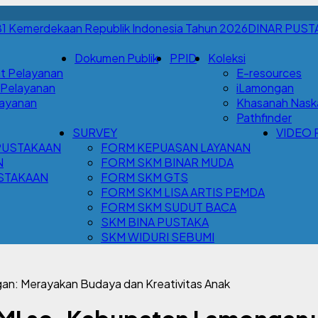
DINAR PUST
Dokumen Publik
PPID
Koleksi
t Pelayanan
E-resources
 Pelayanan
iLamongan
Layanan
Khasanah Nask
Pathfinder
SURVEY
VIDEO 
PUSTAKAAN
FORM KEPUASAN LAYANAN
N
FORM SKM BINAR MUDA
STAKAAN
FORM SKM GTS
FORM SKM LISA ARTIS PEMDA
FORM SKM SUDUT BACA
SKM BINA PUSTAKA
SKM WIDURI SEBUMI
n: Merayakan Budaya dan Kreativitas Anak