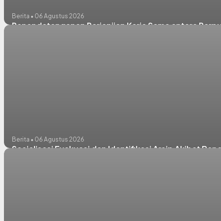
Berita • 06 Agustus 2026
Penandatanganan Perjanjian Kerja Sama antara Perpu
Berita • 06 Agustus 2026
Sosialisasi Evakuasi dan Identifikasi Arsip Akibat 