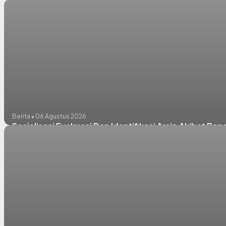
Berita • 06 Agustus 2026
Sosialisasi Evakuasi Dan Identifikasi Arsip Akibat B