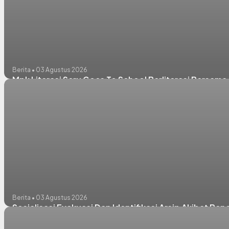
Berita • 03 Agustus 2026
Mpk Literasi Seru Goes To School Berliterasi Bersam
Berita • 03 Agustus 2026
Sosialisasi Evakuasi Dan Identifikasi Arsip Akibat B