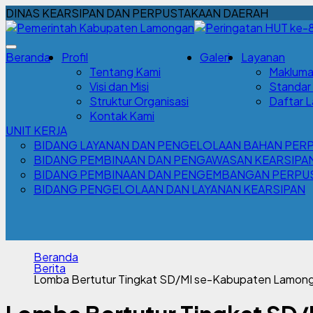
DINAS KEARSIPAN DAN PERPUSTAKAAN DAERAH
Beranda
Profil
Galeri
Layanan
Tentang Kami
Makluma
Visi dan Misi
Standar
Struktur Organisasi
Daftar 
Kontak Kami
UNIT KERJA
BIDANG LAYANAN DAN PENGELOLAAN BAHAN PER
BIDANG PEMBINAAN DAN PENGAWASAN KEARSIPA
BIDANG PEMBINAAN DAN PENGEMBANGAN PERPU
BIDANG PENGELOLAAN DAN LAYANAN KEARSIPAN
Beranda
Berita
Lomba Bertutur Tingkat SD/MI se-Kabupaten Lamonga