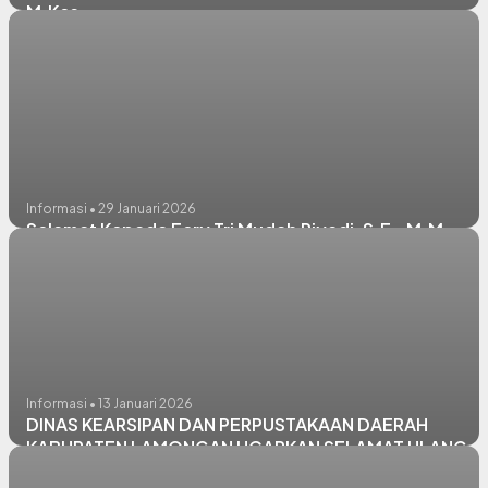
M.Kes.,
Informasi • 29 Januari 2026
Selamat Kepada Fery Tri Mudah Riyadi, S.E., M.M.
Informasi • 13 Januari 2026
DINAS KEARSIPAN DAN PERPUSTAKAAN DAERAH
KABUPATEN LAMONGAN UCAPKAN SELAMAT ULANG
TAHUN KE-58 KEPADA BUPATI LAMONGAN