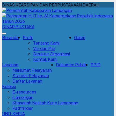
DINAS KEARSIPAN DAN PERPUSTAKAAN DAERAH
DINAR PUSTAKA
Beranda
Profil
Galeri
Tentang Kami
Visi dan Misi
Struktur Organisasi
Kontak Kami
Layanan
Dokumen Publik
PPID
Maklumat Pelayanan
Standar Pelayanan
Daftar Layanan
Koleksi
E-resources
iLamongan
Khasanah Naskah Kuno Lamongan
Pathfinder
UNIT KERJA